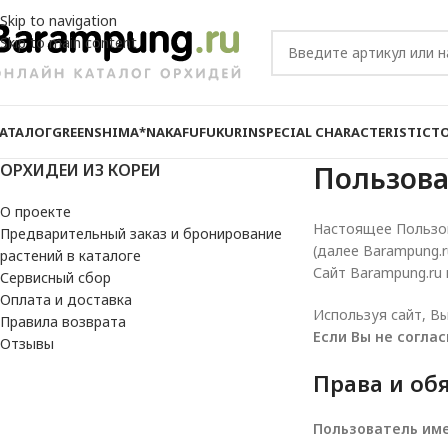
Skip to navigation
Skip to main content
АТАЛОГ
GREEN
SHIMA*NAKAFU
FUKURIN
SPECIAL CHARACTERISTIC
T
ОРХИДЕИ ИЗ КОРЕИ
Пользова
О проекте
Настоящее Пользов
Предварительный заказ и бронирование
(далее Barampung.r
растений в каталоге
Сайт Barampung.ru
Сервисный сбор
Оплата и доставка
Используя сайт, В
Правила возврата
Если Вы не согла
Отзывы
Права и об
Пользователь име