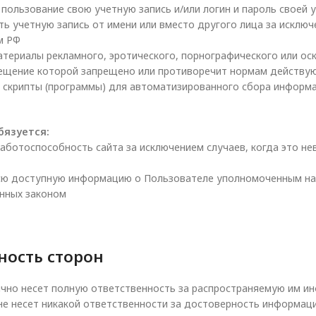
 пользование свою учетную запись и/или логин и пароль своей 
ть учетную запись от имени или вместо другого лица за исклю
м РФ
териалы рекламного, эротического, порнографического или оск
ещение которой запрещено или противоречит нормам действу
 скрипты (программы) для автоматизированного сбора информа
бязуется:
ботоспособность сайта за исключением случаев, когда это н
ю доступную информацию о Пользователе уполномоченным на 
енных законом
ность сторон
чно несет полную ответственность за распространяемую им 
е несет никакой ответственности за достоверность информаци