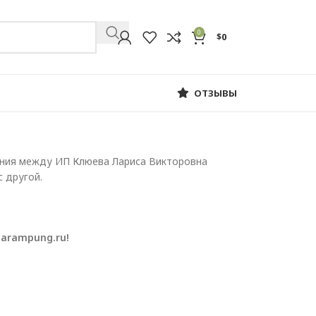
0
$
0
ОТЗЫВЫ
ения между ИП Клюева Лариса Викторовна
с другой.
Barampung.ru!