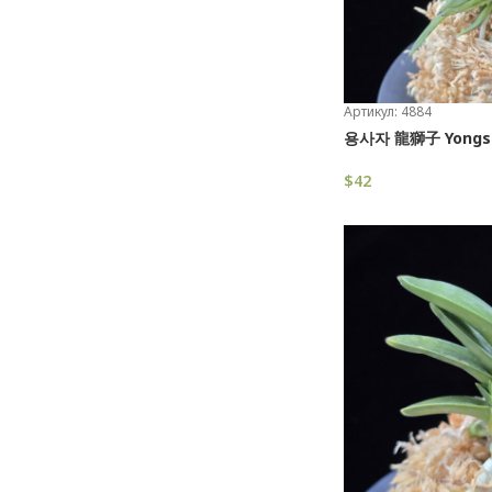
Артикул: 4884
용사자 龍獅子 Yongsaja
$
42
В Корзину