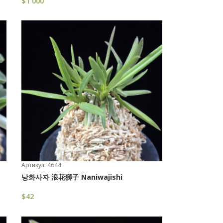
$
1 000
В Корзину
Артикул: 4644
낭화사자 浪花獅子 Naniwajishi
$
42
В Корзину