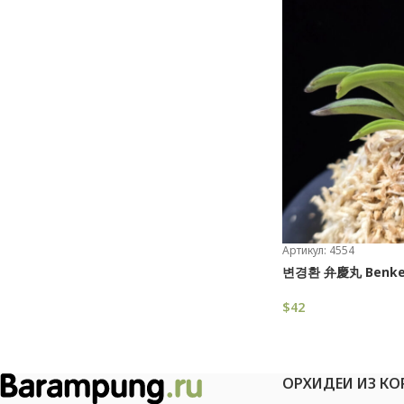
Артикул: 4554
변경환 弁慶丸 Benke
$
42
В Корзину
ОРХИДЕИ ИЗ КО