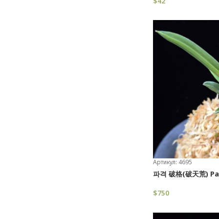
$
42
В Корзину
Артикул: 4695
파격 破格(破天荒) Pag
$
750
В Корзину