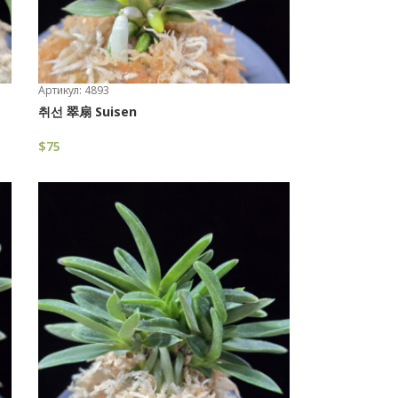
Артикул: 4893
취선 翠扇 Suisen
$
75
В Корзину