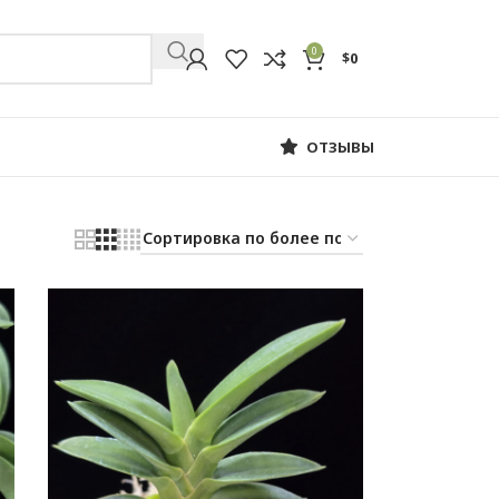
0
$
0
ОТЗЫВЫ