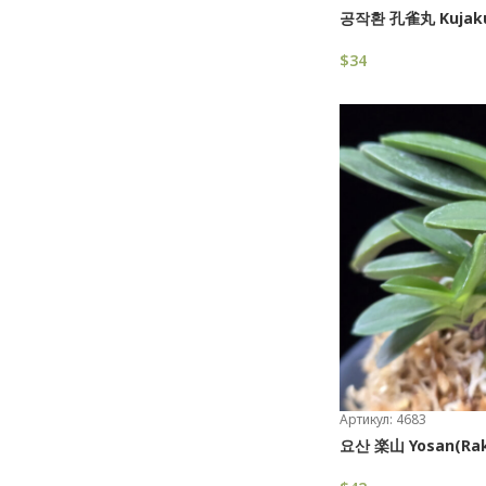
공작환 孔雀丸 Kujak
$
34
В Корзину
Артикул: 4683
요산 楽山 Yosan(Rak