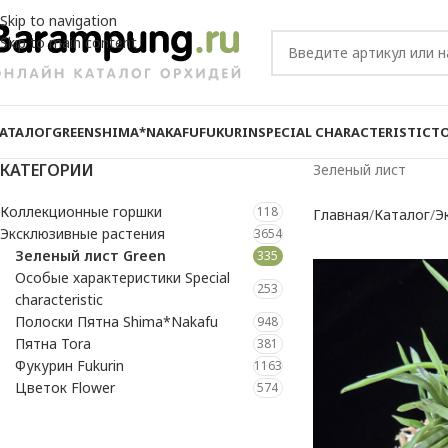
Skip to navigation
Skip to main content
АТАЛОГ
GREEN
SHIMA*NAKAFU
FUKURIN
SPECIAL CHARACTERISTIC
T
КАТЕГОРИИ
Зеленый лист
Коллекционные горшки
118
Главная
Каталог
Э
Эксклюзивные растения
3654
Зеленый лист Green
335
Особые характеристики Special
253
characteristic
Полоски Пятна Shima*Nakafu
948
Пятна Tora
381
Фукурин Fukurin
1163
Цветок Flower
574