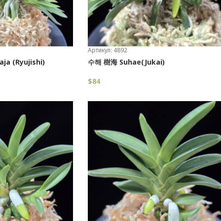
Артикул: 4892
 (Ryujishi)
수해 樹海 Suhae(Jukai)
$
84
В Корзину