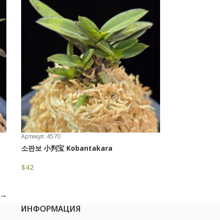
Артикул: 4570
소판보 小判宝 Kobantakara
$
42
В Корзину
→
ИНФОРМАЦИЯ