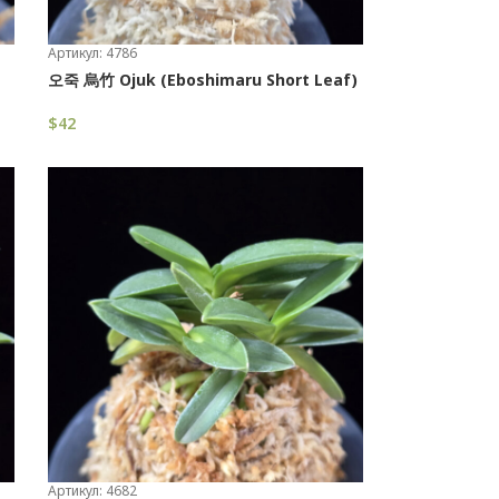
Артикул: 4786
오죽 烏竹 Ojuk (Eboshimaru Short Leaf)
$
42
В Корзину
Артикул: 4682