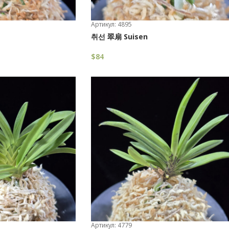
Артикул: 4895
취선 翠扇 Suisen
$
84
В Корзину
Артикул: 4779