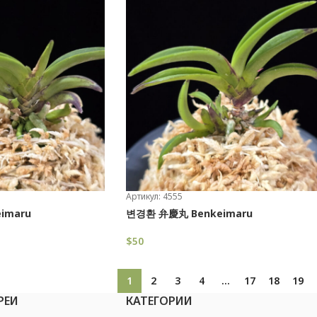
Артикул: 4555
imaru
변경환 弁慶丸 Benkeimaru
$
50
В Корзину
1
2
3
4
…
17
18
19
РЕИ
КАТЕГОРИИ