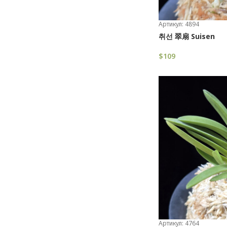
Артикул: 4894
취선 翠扇 Suisen
$
109
В Корзину
Артикул: 4764