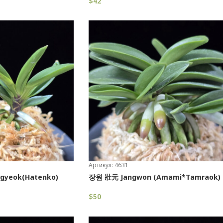
$
42
В Корзину
Артикул: 4631
yeok(Hatenko)
장원 壯元 Jangwon (Amami*Tamraok)
$
50
В Корзину