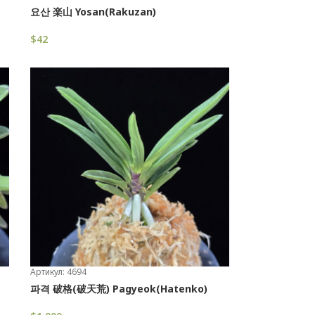
요산 楽山 Yosan(Rakuzan)
$
42
В Корзину
Артикул: 4694
파격 破格(破天荒) Pagyeok(Hatenko)