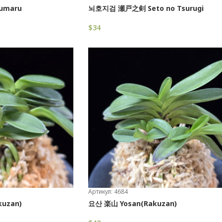
umaru
뇌호지검 瀬戸之剣 Seto no Tsurugi
$
34
В Корзину
Артикул: 4684
uzan)
요산 楽山 Yosan(Rakuzan)