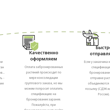
Быстр
Качественно
отправл
оформляем
ки
Если у заказчика 
Оплата забронированных
тан
спецификаци
растений происходит по
в...
бронирование
мере консолидации
ь -
отправке рас
группового заказа, но мы
ние
объединяются 
можем попросит оплатить
посылку (СДЭК и
спецификацию на
России).
бронирование заранее.
Пожалуйста, при