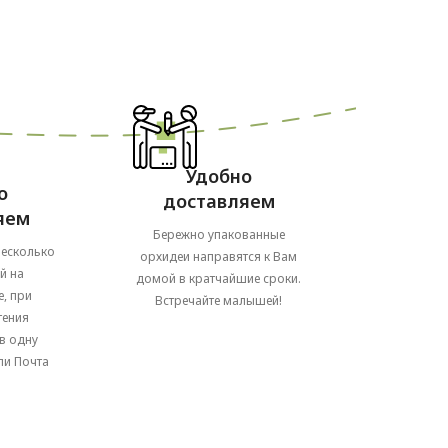
Удобно
о
доставляем
яем
Бережно упакованные
несколько
орхидеи направятся к Вам
й на
домой в кратчайшие сроки.
, при
Встречайте малышей!
тения
в одну
ли Почта