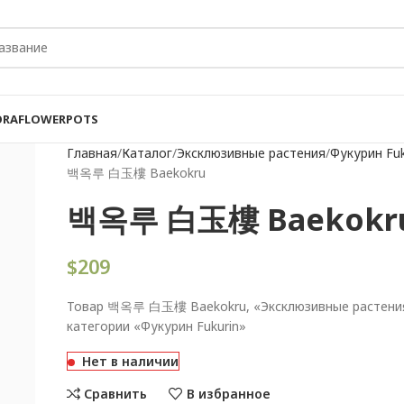
ORA
FLOWER
POTS
Главная
Каталог
Эксклюзивные растения
Фукурин Fuk
백옥루 白玉樓 Baekokru
백옥루 白玉樓 Baekokr
$
209
Товар 백옥루 白玉樓 Baekokru, «Эксклюзивные растения
категории «Фукурин Fukurin»
Нет в наличии
Сравнить
В избранное