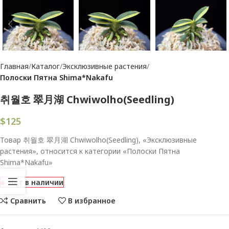
Главная
Каталог
Эксклюзивные растения
Полоски Пятна Shima*Nakafu
취월호 翠月湖 Chwiwolho(Seedling)
$
125
Товар 취월호 翠月湖 Chwiwolho(Seedling), «Эксклюзивные
растения», относится к категории «Полоски Пятна
Shima*Nakafu»
Нет в наличии
Сравнить
В избранное