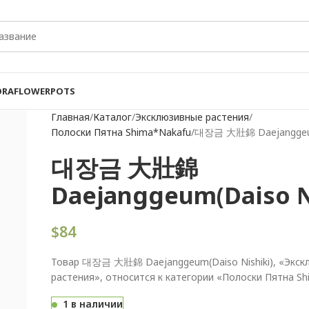
ORA
FLOWER
POTS
Главная
Каталог
Эксклюзивные растения
Полоски Пятна Shima*Nakafu
대장금 大壯錦 Daejanggeum(
대장금 大壯錦
Daejanggeum(Daiso N
$
84
Товар 대장금 大壯錦 Daejanggeum(Daiso Nishiki), «Экск
растения», относится к категории «Полоски Пятна S
1 в наличии