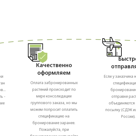
Быстр
Качественно
отправл
оформляем
ки
Если у заказчика 
Оплата забронированных
тан
спецификаци
растений происходит по
в...
бронирование
мере консолидации
ь -
отправке рас
группового заказа, но мы
ние
объединяются 
можем попросит оплатить
посылку (СДЭК и
спецификацию на
России).
бронирование заранее.
Пожалуйста, при