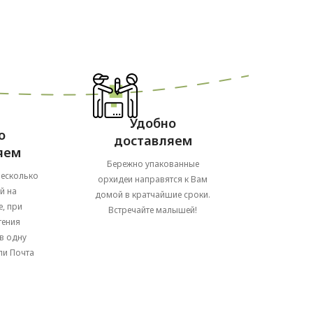
Удобно
о
доставляем
яем
Бережно упакованные
несколько
орхидеи направятся к Вам
й на
домой в кратчайшие сроки.
, при
Встречайте малышей!
тения
в одну
ли Почта