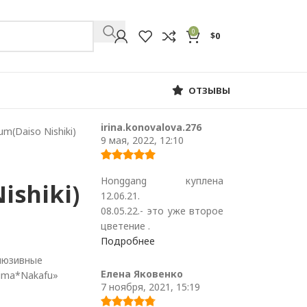
0
$
0
ОТЗЫВЫ
irina.konovalova.276
Daiso Nishiki)
9 мая, 2022, 12:10
Honggang куплена
ishiki)
12.06.21.
08.05.22.- это уже второе
цветение .
Подробнее
люзивные
Елена Яковенко
hima*Nakafu»
7 ноября, 2021, 15:19