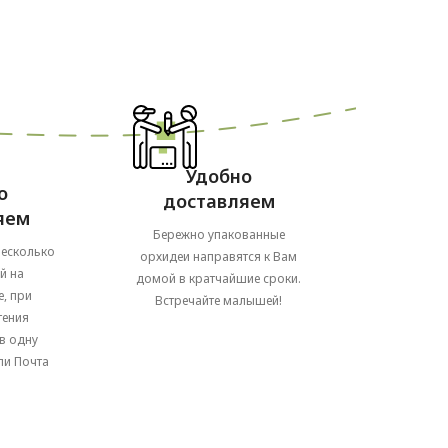
Удобно
о
доставляем
яем
Бережно упакованные
несколько
орхидеи направятся к Вам
й на
домой в кратчайшие сроки.
, при
Встречайте малышей!
тения
в одну
ли Почта