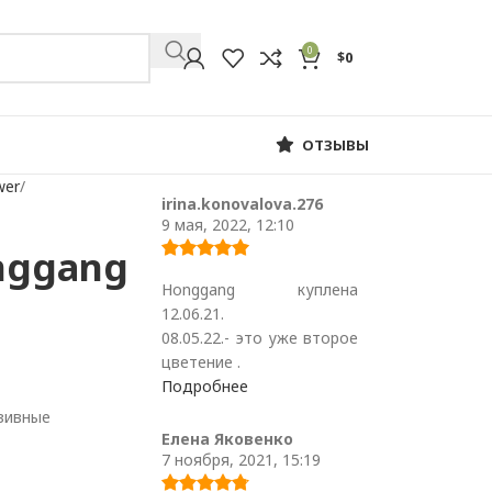
0
$
0
ОТЗЫВЫ
wer
irina.konovalova.276
9 мая, 2022, 12:10
nggang
Honggang куплена
12.06.21.
08.05.22.- это уже второе
цветение .
Подробнее
зивные
Елена Яковенко
7 ноября, 2021, 15:19