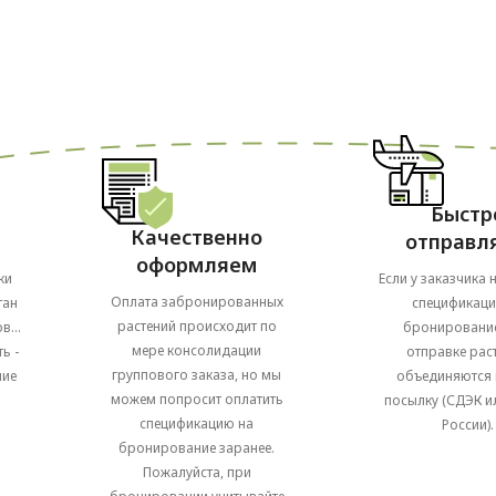
Быстр
Качественно
отправл
оформляем
ки
Если у заказчика 
Оплата забронированных
тан
спецификаци
растений происходит по
в...
бронирование
мере консолидации
ь -
отправке рас
группового заказа, но мы
ние
объединяются 
можем попросит оплатить
посылку (СДЭК и
спецификацию на
России).
бронирование заранее.
Пожалуйста, при