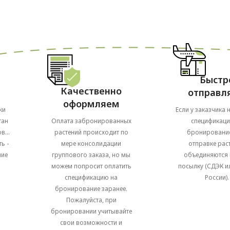
Быстр
Качественно
отправл
оформляем
ки
Если у заказчика 
Оплата забронированных
тан
спецификаци
растений происходит по
в...
бронирование
мере консолидации
ь -
отправке рас
группового заказа, но мы
ние
объединяются 
можем попросит оплатить
посылку (СДЭК и
спецификацию на
России).
бронирование заранее.
Пожалуйста, при
бронировании учитывайте
свои возможности и