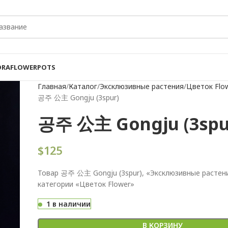
ORA
FLOWER
POTS
Главная
Каталог
Эксклюзивные растения
Цветок Flo
공주 公主 Gongju (3spur)
공주 公主 Gongju (3spu
$
125
Товар 공주 公主 Gongju (3spur), «Эксклюзивные растени
категории «Цветок Flower»
1 в наличии
В КОРЗИНУ