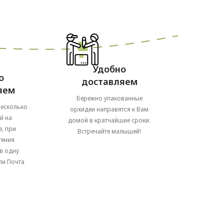
Удобно
о
доставляем
яем
Бережно упакованные
несколько
орхидеи направятся к Вам
й на
домой в кратчайшие сроки.
, при
Встречайте малышей!
тения
в одну
ли Почта