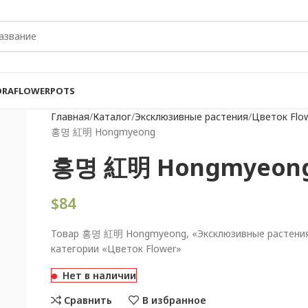
ORA
FLOWER
POTS
Главная
Каталог
Эксклюзивные растения
Цветок Flo
홍명 紅明 Hongmyeong
홍명 紅明 Hongmyeon
$
84
Товар 홍명 紅明 Hongmyeong, «Эксклюзивные растения»
категории «Цветок Flower»
Нет в наличии
Сравнить
В избранное