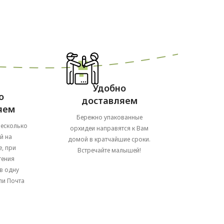
Удобно
о
доставляем
яем
Бережно упакованные
несколько
орхидеи направятся к Вам
й на
домой в кратчайшие сроки.
, при
Встречайте малышей!
тения
в одну
ли Почта