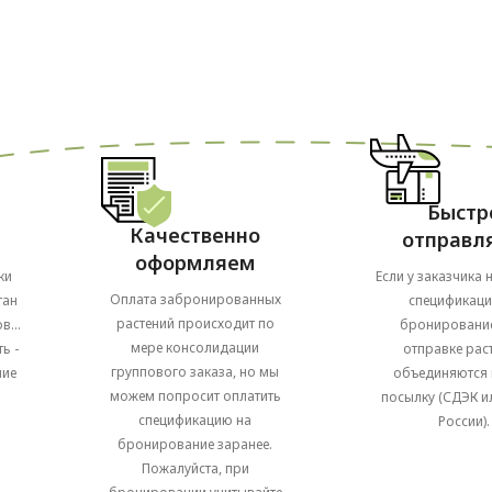
Быстр
Качественно
отправл
оформляем
ки
Если у заказчика 
Оплата забронированных
тан
спецификаци
растений происходит по
в...
бронирование
мере консолидации
ь -
отправке рас
группового заказа, но мы
ние
объединяются 
можем попросит оплатить
посылку (СДЭК и
спецификацию на
России).
бронирование заранее.
Пожалуйста, при