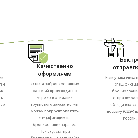
Быстр
Качественно
отправл
оформляем
ки
Если у заказчика 
Оплата забронированных
тан
спецификаци
растений происходит по
в...
бронирование
мере консолидации
ь -
отправке рас
группового заказа, но мы
ние
объединяются 
можем попросит оплатить
посылку (СДЭК и
спецификацию на
России).
бронирование заранее.
Пожалуйста, при