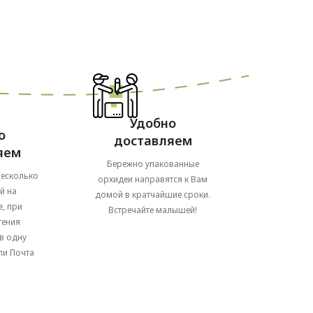
Удобно
о
доставляем
яем
Бережно упакованные
несколько
орхидеи направятся к Вам
й на
домой в кратчайшие сроки.
, при
Встречайте малышей!
тения
в одну
ли Почта