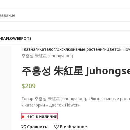
ORA
FLOWER
POTS
Главная
Каталог
Эксклюзивные растения
Цветок Flo
주홍성 朱紅星 Juhongseong
주홍성 朱紅星 Juhongs
$
209
Товар 주홍성 朱紅星 Juhongseong, «Эксклюзивные расте
к категории «Цветок Flower»
Нет в наличии
Сравнить
В избранное