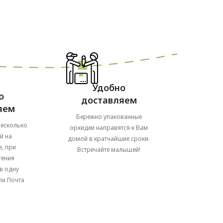
Удобно
о
доставляем
яем
Бережно упакованные
несколько
орхидеи направятся к Вам
й на
домой в кратчайшие сроки.
, при
Встречайте малышей!
тения
в одну
ли Почта