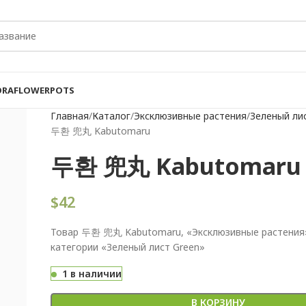
ORA
FLOWER
POTS
Главная
Каталог
Эксклюзивные растения
Зеленый ли
두환 兜丸 Kabutomaru
두환 兜丸 Kabutomaru
$
42
Товар 두환 兜丸 Kabutomaru, «Эксклюзивные растения»
категории «Зеленый лист Green»
1 в наличии
В КОРЗИНУ