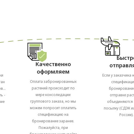
Быстр
Качественно
отправл
оформляем
ки
Если у заказчика 
Оплата забронированных
тан
спецификаци
растений происходит по
в...
бронирование
мере консолидации
ь -
отправке рас
группового заказа, но мы
ние
объединяются 
можем попросит оплатить
посылку (СДЭК и
спецификацию на
России).
бронирование заранее.
Пожалуйста, при