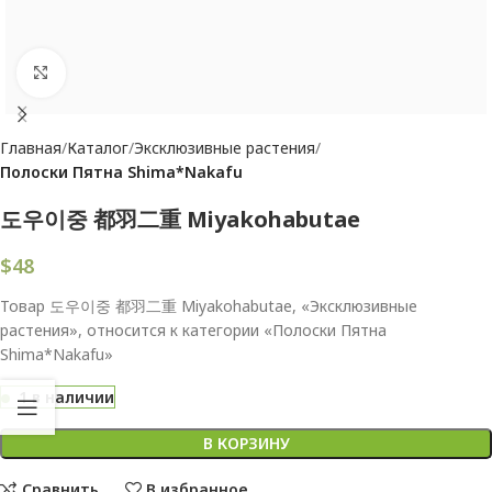
Увеличить
Главная
Каталог
Эксклюзивные растения
Полоски Пятна Shima*Nakafu
도우이중 都羽二重 Miyakohabutae
$
48
Товар 도우이중 都羽二重 Miyakohabutae, «Эксклюзивные
растения», относится к категории «Полоски Пятна
Shima*Nakafu»
1 в наличии
В КОРЗИНУ
Сравнить
В избранное