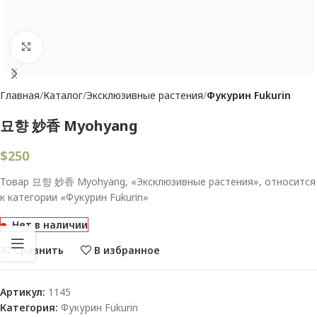
Увеличить
Главная
Каталог
Эксклюзивные растения
Фукурин Fukurin
묘향 妙香 Myohyang
$
250
Товар 묘향 妙香 Myohyang, «Эксклюзивные растения», относится
к категории «Фукурин Fukurin»
Нет в наличии
Сравнить
В избранное
Артикул:
1145
Категория:
Фукурин Fukurin