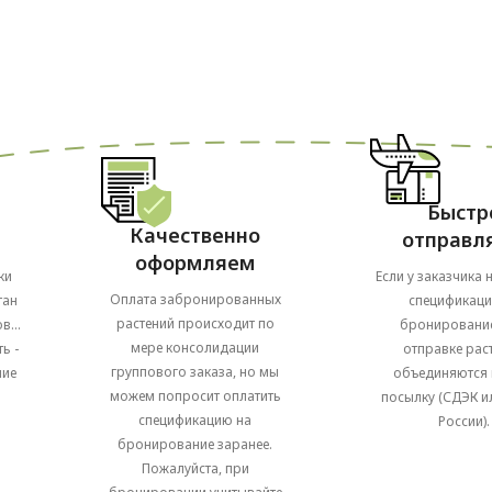
Быстр
Качественно
отправл
оформляем
ки
Если у заказчика 
Оплата забронированных
тан
спецификаци
растений происходит по
в...
бронирование
мере консолидации
ь -
отправке рас
группового заказа, но мы
ние
объединяются 
можем попросит оплатить
посылку (СДЭК и
спецификацию на
России).
бронирование заранее.
Пожалуйста, при