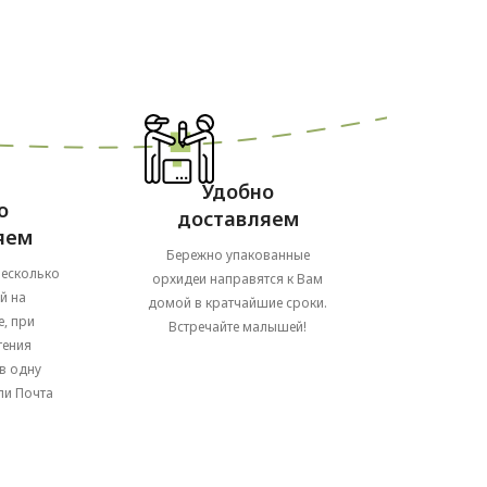
Удобно
о
доставляем
яем
Бережно упакованные
несколько
орхидеи направятся к Вам
й на
домой в кратчайшие сроки.
, при
Встречайте малышей!
тения
в одну
ли Почта