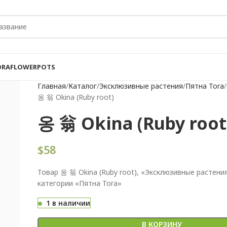
ORA
FLOWER
POTS
Главная
Каталог
Эксклюзивные растения
Пятна Tora
옹 翁 Okina (Ruby root)
옹 翁 Okina (Ruby root
$
58
Товар 옹 翁 Okina (Ruby root), «Эксклюзивные растения
категории «Пятна Tora»
1 в наличии
В КОРЗИНУ