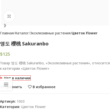
Увеличить
Главная
Каталог
Эксклюзивные растения
Цветок Flower
앵도 櫻桃 Sakuranbo
$
125
Товар 앵도 櫻桃 Sakuranbo, «Эксклюзивные растения», относится
к категории «Цветок Flower»
Нет в наличии
Сравнить
В избранное
Артикул:
1003
Категория:
Цветок Flower