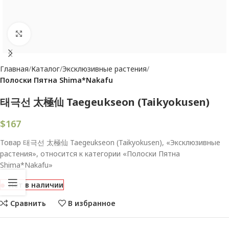
Увеличить
Главная
Каталог
Эксклюзивные растения
Полоски Пятна Shima*Nakafu
태극선 太極仙 Taegeukseon (Taikyokusen)
$
167
Товар 태극선 太極仙 Taegeukseon (Taikyokusen), «Эксклюзивные
растения», относится к категории «Полоски Пятна
Shima*Nakafu»
Нет в наличии
Сравнить
В избранное