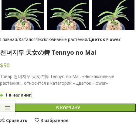
Главная
Каталог
Эксклюзивные растения
Цветок Flower
천녀지무 天女の舞 Tennyo no Mai
$
50
Товар 천녀지무 天女の舞 Tennyo no Mai, «Эксклюзивные
растения», относится к категории «Цветок Flower»
1 в наличии
В КОРЗИНУ
Сравнить
В избранное