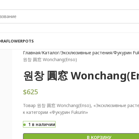
ORA
FLOWER
POTS
Главная
Каталог
Эксклюзивные растения
Фукурин Fuk
원창 圓窓 Wonchang(Enso)
원창 圓窓 Wonchang(En
$
625
Товар 원창 圓窓 Wonchang(Enso), «Эксклюзивные расте
к категории «Фукурин Fukurin»
1 в наличии
В КОРЗИНУ