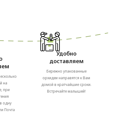
Удобно
о
доставляем
яем
Бережно упакованные
несколько
орхидеи направятся к Вам
й на
домой в кратчайшие сроки.
, при
Встречайте малышей!
тения
в одну
ли Почта