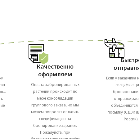
Быстр
Качественно
отправл
оформляем
ки
Если у заказчика 
Оплата забронированных
тан
спецификаци
растений происходит по
в...
бронирование
мере консолидации
ь -
отправке рас
группового заказа, но мы
ние
объединяются 
можем попросит оплатить
посылку (СДЭК и
спецификацию на
России).
бронирование заранее.
Пожалуйста, при